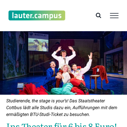
Zum
Inhalt
springen
Studierende, the stage is your’s! Das Staatstheater
Cottbus lädt alle Studis dazu ein, Aufführungen mit dem
ermäßigten BTU-Studi-Ticket zu besuchen.
Ins Theater für 6 bis 8 Euro!