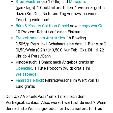
Stadtwächter
(ab 17 Uhr) und
Mosquito
(ganztags): 1 Cocktail bestellen, 1 weiterer gratis
dazu (So.-Do.). Nicht am Tag vor bzw. an einem
Feiertag einlösbar!
Büro & Kreativ Cottbus GmbH
sowie
copy.worXX
:
10 Prozent Rabatt auf einen Einkauf
Freizeitoase am Amtsteich
: 1h Bowling
3,50€/p.Pers. inkl. Schuhausleihe dazu 1 Bier o. afG
(0,5l)/Wein (0,2l) für 3,50€. Nur Feb.-Okt. Di. 16-22
Uhr ab 4 Pers./Bahn
Kinobesuch: 1 Snack nach Angebot gratis im
Obenkino
, 1 Tüte Popcorn (90 g) gratis im
Weltspiegel
Fahrrad Heßlich
: Fahrradwäsche im Wert von 11
Euro gratis
Den „U27 VorteilePass“ erhält man nach dem
Vertragsabschluss. Also, worauf wartest du noch? Wenn
der nächste Wohnungs- oder Tarifwechsel ansteht: auf