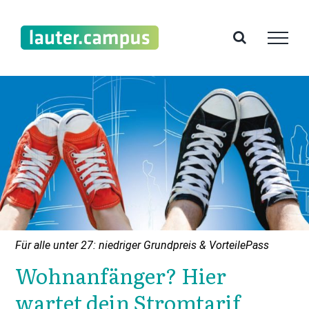
Zum
Inhalt
springen
Für alle unter 27: niedriger Grundpreis & VorteilePass
Wohnanfänger? Hier
wartet dein Stromtarif